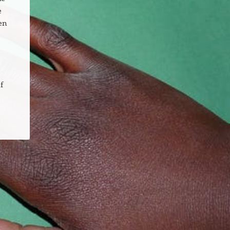
e
en
f