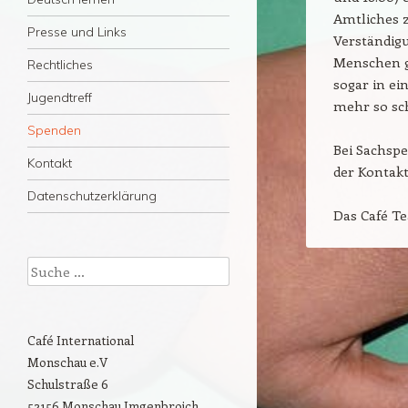
Amtliches z
Presse und Links
Verständigu
Menschen gi
Rechtliches
sogar in ei
Jugendtreff
mehr so sc
Spenden
Bei Sachspe
Kontakt
der Kontakt
Datenschutzerklärung
Das Café T
Suche
Café International
Monschau e.V
Schulstraße 6
52156 Monschau Imgenbroich