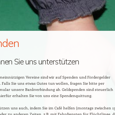
nden
nen Sie uns unterstützen
meinnützigen Vereine sind wir auf Spenden und Fördergelder
 Falls Sie uns etwas Gutes tun wollen, fragen Sie bitte per
mular unsere Bankverbindung ab. Geldspenden sind steuerlich
hierfür erhalten Sie von uns eine Spendenquittung.
ützen uns auch, indem Sie im Café helfen (montags zwischen 1
oder zu anderen Zeiten, z.B. mit Fahrdiensten für Flüchtlinge, d