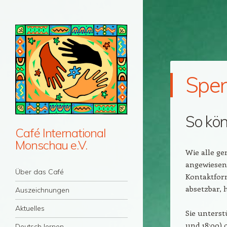
Spe
So kön
Café International
Monschau e.V.
Wie alle ge
angewiesen.
Menü
Zum Inhalt springen
Über das Café
Kontaktfor
absetzbar, 
Auszeichnungen
Aktuelles
Sie unterst
und 18:00) 
Deutsch lernen